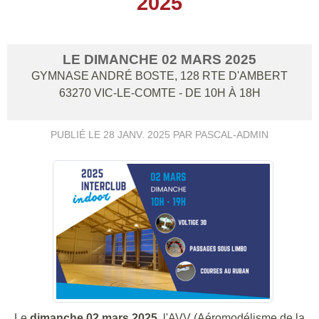
2025
LE
DIMANCHE
02
MARS
2025
GYMNASE ANDRÉ BOSTE, 128 RTE D'AMBERT
63270
VIC-LE-COMTE
- DE 10H À 18H
PUBLIÉ LE
28 JANV. 2025
PAR PASCAL-ADMIN
Le
dimanche 02 mars 2025
, l'AVV (Aéromodélisme de la