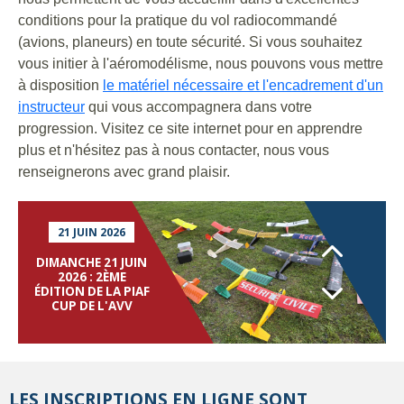
conditions pour la pratique du vol radiocommandé
(avions, planeurs) en toute sécurité. Si vous souhaitez
vous initier à l'aéromodélisme, nous pouvons vous mettre
à disposition
le matériel nécessaire et l'encadrement d'un
instructeur
qui vous accompagnera dans votre
JOURNÉE VGM DU
18 MAI 2025
progression. Visitez ce site internet pour en apprendre
plus et n'hésitez pas à nous contacter, nous vous
AVION
renseignerons avec grand plaisir.
21 JUIN 2026
DIMANCHE 21 JUIN
2026 : 2ÈME
ÉDITION DE LA PIAF
CUP DE L'AVV
31 MAI 2026
2ÈME JOURNÉE
LES INSCRIPTIONS EN LIGNE SONT