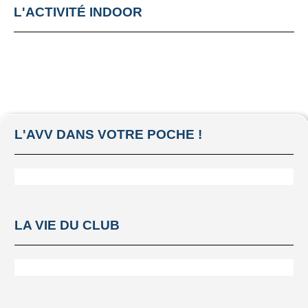
CONCOURS F5J DU
L'ACTIVITÉ INDOOR
12 OCTOBRE 2025
PLANEUR
AVV PIAF CUP DU
28 SEPTEMBRE
L'AVV DANS VOTRE POCHE !
2025
AVION
FORUMS DES
LA VIE DU CLUB
ASSOCIATIONS
2025
VIE DU CLUB