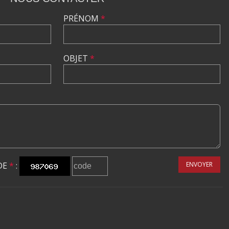
PRÉNOM
*
OBJET
*
DE
*
:
ENVOYER