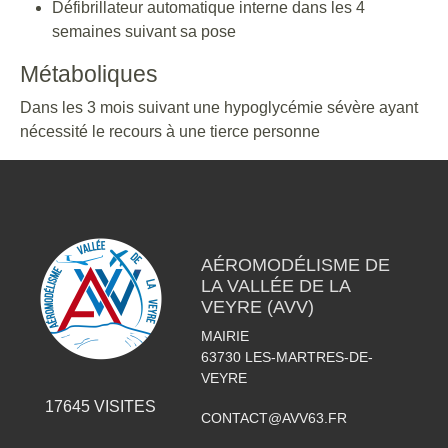
Défibrillateur automatique interne dans les 4
semaines suivant sa pose
Métaboliques
Dans les 3 mois suivant une hypoglycémie sévère ayant
nécessité le recours à une tierce personne
AÉROMODÉLISME DE
LA VALLÉE DE LA
VEYRE (AVV)
MAIRIE
63730
LES-MARTRES-DE-
VEYRE
17645
VISITES
CONTACT@AVV63.FR